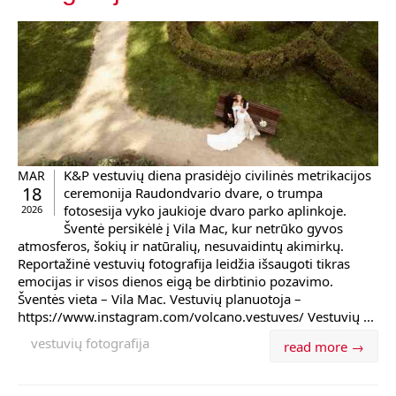
K&P vestuvių diena prasidėjo civilinės metrikacijos
MAR
18
ceremonija Raudondvario dvare, o trumpa
fotosesija vyko jaukioje dvaro parko aplinkoje.
2026
Šventė persikėlė į Vila Mac, kur netrūko gyvos
atmosferos, šokių ir natūralių, nesuvaidintų akimirkų.
Reportažinė vestuvių fotografija leidžia išsaugoti tikras
emocijas ir visos dienos eigą be dirbtinio pozavimo.
Šventės vieta – Vila Mac. Vestuvių planuotoja –
https://www.instagram.com/volcano.vestuves/ Vestuvių ...
vestuvių fotografija
read more →