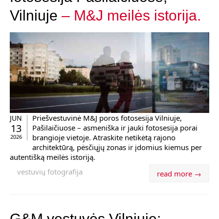
Vilniuje
– M&J meilės istorija.
Priešvestuvinė M&J poros fotosesija Vilniuje,
JUN
13
Pašilaičiuose – asmeniška ir jauki fotosesija porai
brangioje vietoje. Atraskite netikėtą rajono
2026
architektūrą, pėsčiųjų zonas ir įdomius kiemus per
autentišką meilės istoriją.
vestuvių fotografija
read more →
G&M vestuvės Vilniuje: