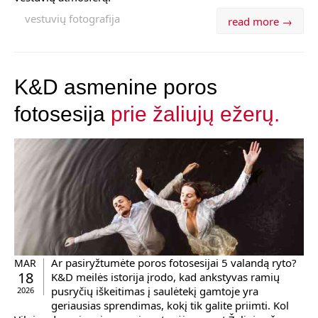
vestuvių fotografija
read more →
K&D asmenine poros
fotosesija
prie žaliujų ežerų.
Ar pasiryžtumėte poros fotosesijai 5 valandą ryto?
MAR
18
K&D meilės istorija įrodo, kad ankstyvas ramių
pusryčių iškeitimas į saulėtekį gamtoje yra
2026
geriausias sprendimas, kokį tik galite priimti. Kol