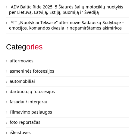
ADV Baltic Ride 2025: 5 Šiaurės šalių motociklų nuotykis
per Lietuvą, Latviją, Estiją, Suomiją ir Švediją
YIT „Nuotykiai Teksase“ aftermovie Sadauskų Sodyboje –
emocijos, komandos dvasia ir nepamirštamos akimirkos
Categ
ories
aftermovies
asmeninės fotosesijos
automobiliai
darbuotojų fotosesijos
fasadai / interjerai
Filmavimo paslaugos
foto reportažas
išleistuvės