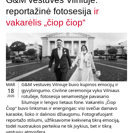
reportažinė fotosesija
ir
vakarėlis „čiop čiop“
G&M vestuvės Vilniuje buvo kupinos emocijų ir
MAR
18
gyvybingumo. Civilinė ceremonija vyko Vilniaus
rotušėje, fotosesija senamiestyje pavasario
2026
šilumoje ir lengvo lietaus fone. Vakarėlis „Čiop
Čiop“ buvo linksmas ir energingas: visi svečiai dainavo
karaoke, šoko ir dalinosi džiaugsmu. Fotografuojant
reportažo stiliumi, užfiksavome kiekvieną tikrą emociją,
todėl nuotraukos perteikia ne tik įvykius, bet ir tikrą
vestuvių atmosferą.