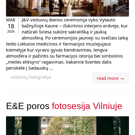
J&V vestuvių dienos ceremonija vyko Vytauto
MAR
18
bažnyčioje Kaune – išskirtinio interjero erdvėje, kur
natūrali šviesa sukūrė sakrališką ir jaukią
2026
atmosferą. Po ceremonijos jaunieji su svečiais laiką
leido Lietuvos medicinos ir farmacijos muziejujaus
kiemelyje kur vyravo gyvas bendravimas, lengva
atmosfera ir pažintis su farmacijos istorija bei simbolinis
„meilės eliksyro“ ragavimas. Vakarinė šventės dalis
persikėlė į Sadauskų ...
vestuvių fotografija
read more →
E&E poros
fotosesija Vilniuje