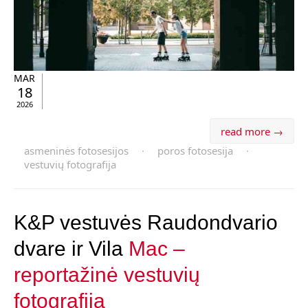
MAR
18
2026
read more →
asmeninės fotosesijos
·
poros fotosesija
·
vestuvių fotografija
K&P vestuvės Raudondvario
dvare ir Vila
Mac –
reportažinė vestuvių
fotografija