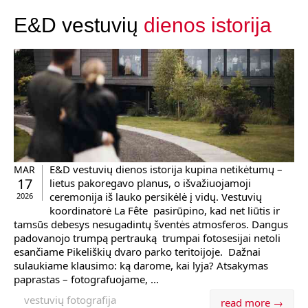
E&D vestuvių
dienos istorija
E&D vestuvių dienos istorija kupina netikėtumų –
MAR
17
lietus pakoregavo planus, o išvažiuojamoji
ceremonija iš lauko persikėlė į vidų. Vestuvių
2026
koordinatorė La Fête pasirūpino, kad net liūtis ir
tamsūs debesys nesugadintų šventės atmosferos. Dangus
padovanojo trumpą pertrauką trumpai fotosesijai netoli
esančiame Pikeliškių dvaro parko teritoijoje. Dažnai
sulaukiame klausimo: ką darome, kai lyja? Atsakymas
paprastas – fotografuojame, ...
vestuvių fotografija
read more →