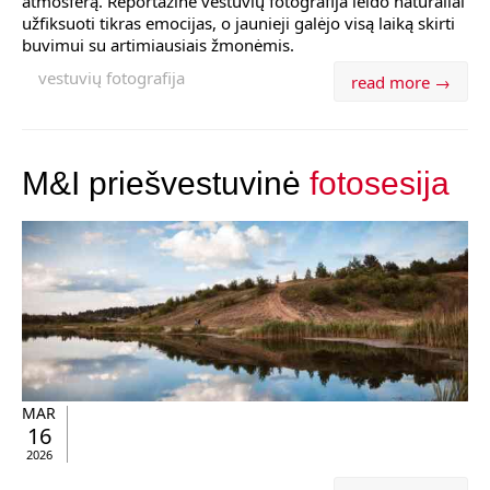
atmosferą. Reportažinė vestuvių fotografija leido natūraliai
užfiksuoti tikras emocijas, o jaunieji galėjo visą laiką skirti
buvimui su artimiausiais žmonėmis.
vestuvių fotografija
read more →
M&I priešvestuvinė
fotosesija
MAR
16
2026