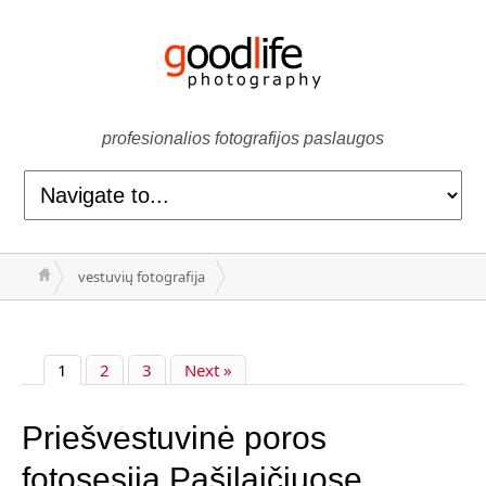
profesionalios fotografijos paslaugos
vestuvių fotografija
1
2
3
Next »
Priešvestuvinė poros
fotosesija Pašilaičiuose,