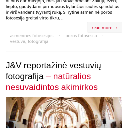
Vilnius dar miegojo, mes jau stovėjome ant Žaliųjų ežerų
liepto, gaudydami pirmuosius kylančios saulės spindulius
ir virš vandens tvyrantį rūką. Ši rytinė asmeninė poros
fotosesija greitai virto tikru, ...
read more →
asmeninės fotosesijos
·
poros fotosesija
·
vestuvių fotografija
J&V reportažinė vestuvių
fotografija
– natūralios
nesuvaidintos akimirkos