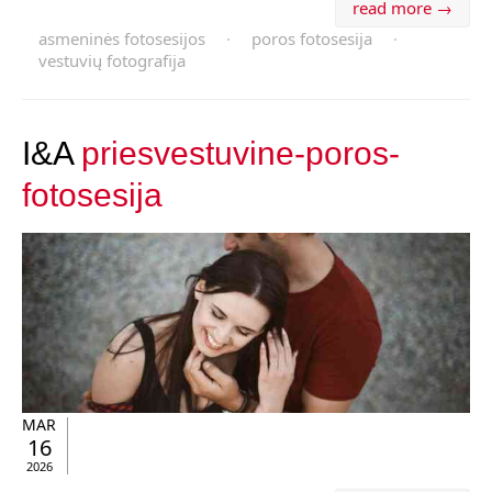
read more →
asmeninės fotosesijos
·
poros fotosesija
·
vestuvių fotografija
I&A
priesvestuvine-poros-
fotosesija
MAR
16
2026