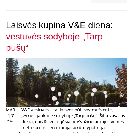
Laisvės kupina V&E diena:
vestuvės sodyboje „Tarp
pušų“
V&E vestuvės – tai laisvės būti savimi šventė,
MAR
17
įvykusi jaukioje sodyboje „Tarp pušų“. Šilta vasaros
diena, gaivūs vėjo gūsiai ir išvažiuojamoji civilinės
2026
metrikacijos ceremonija sukūrė ypatingą