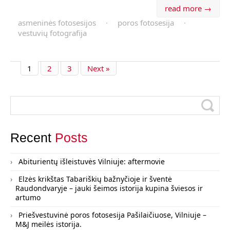
read more →
asmeninės fotosesijos
·
poros fotosesija
·
vestuvių fotografija
1
2
3
Next »
Recent
Posts
Abiturientų išleistuvės Vilniuje: aftermovie
Elzės krikštas Tabariškių bažnyčioje ir šventė
Raudondvaryje – jauki šeimos istorija kupina šviesos ir
artumo
Priešvestuvinė poros fotosesija Pašilaičiuose, Vilniuje –
M&J meilės istorija.