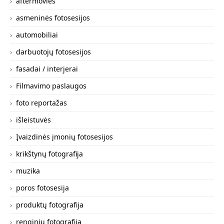
aftermovies
asmeninės fotosesijos
automobiliai
darbuotojų fotosesijos
fasadai / interjerai
Filmavimo paslaugos
foto reportažas
išleistuvės
Įvaizdinės įmonių fotosesijos
krikštynų fotografija
muzika
poros fotosesija
produktų fotografija
renginių fotografija