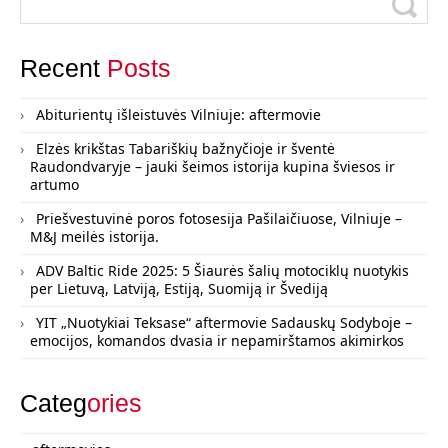
Recent
Posts
Abiturientų išleistuvės Vilniuje: aftermovie
Elzės krikštas Tabariškių bažnyčioje ir šventė
Raudondvaryje – jauki šeimos istorija kupina šviesos ir
artumo
Priešvestuvinė poros fotosesija Pašilaičiuose, Vilniuje –
M&J meilės istorija.
ADV Baltic Ride 2025: 5 Šiaurės šalių motociklų nuotykis
per Lietuvą, Latviją, Estiją, Suomiją ir Švediją
YIT „Nuotykiai Teksase“ aftermovie Sadauskų Sodyboje –
emocijos, komandos dvasia ir nepamirštamos akimirkos
Categ
ories