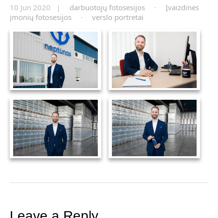
10 Jun 2020 |
darbuotojų fotosesijos
·
Įvaizdinės
įmonių fotosesijos
·
verslo portretai
Leave a Reply