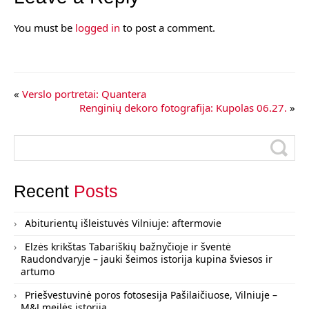
You must be
logged in
to post a comment.
«
Verslo portretai: Quantera
Renginių dekoro fotografija: Kupolas 06.27.
»
Recent
Posts
Abiturientų išleistuvės Vilniuje: aftermovie
Elzės krikštas Tabariškių bažnyčioje ir šventė
Raudondvaryje – jauki šeimos istorija kupina šviesos ir
artumo
Priešvestuvinė poros fotosesija Pašilaičiuose, Vilniuje –
M&J meilės istorija.