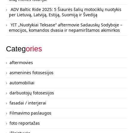
ADV Baltic Ride 2025: 5 Šiaurės šalių motociklų nuotykis
per Lietuvą, Latviją, Estiją, Suomiją ir Švediją
YIT „Nuotykiai Teksase“ aftermovie Sadauskų Sodyboje –
emocijos, komandos dvasia ir nepamirštamos akimirkos
Categ
ories
aftermovies
asmeninės fotosesijos
automobiliai
darbuotojų fotosesijos
fasadai / interjerai
Filmavimo paslaugos
foto reportažas