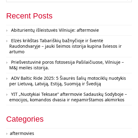
Recent Posts
Abiturientų išleistuvės Vilniuje: aftermovie
Elzės krikštas Tabariškių bažnyčioje ir šventė
Raudondvaryje – jauki šeimos istorija kupina šviesos ir
artumo
Priešvestuvinė poros fotosesija Pašilaičiuose, Vilniuje –
M&J meilės istorija.
ADV Baltic Ride 2025: 5 Šiaurės šalių motociklų nuotykis
per Lietuvą, Latviją, Estiją, Suomiją ir Švediją
YIT „Nuotykiai Teksase“ aftermovie Sadauskų Sodyboje –
emocijos, komandos dvasia ir nepamirštamos akimirkos
Categories
aftermovies