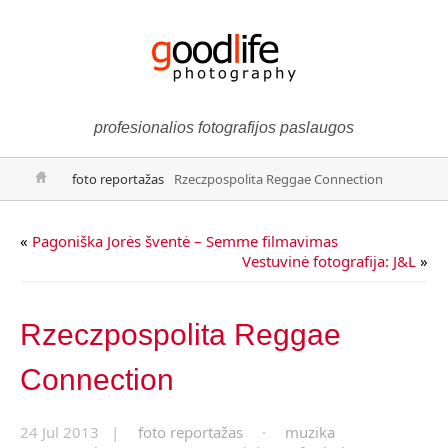
profesionalios fotografijos paslaugos
foto reportažas
Rzeczpospolita Reggae Connection
«
Pagoniška Jorės šventė – Semme filmavimas
Vestuvinė fotografija: J&L
»
Rzeczpospolita Reggae
Connection
24 Jul 2013 |
foto reportažas
·
muzika