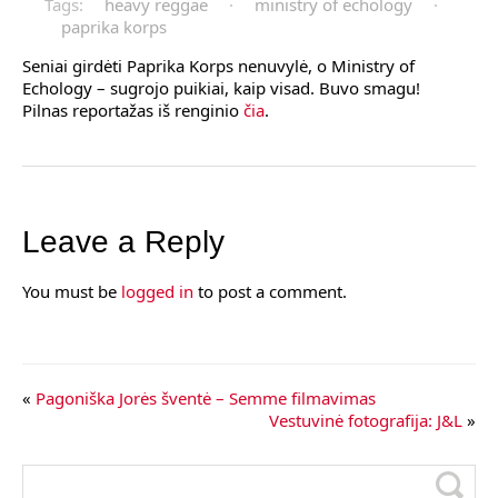
Tags:
heavy reggae
·
ministry of echology
·
paprika korps
Seniai girdėti Paprika Korps nenuvylė, o Ministry of
Echology – sugrojo puikiai, kaip visad. Buvo smagu!
Pilnas reportažas iš renginio
čia
.
Leave a Reply
You must be
logged in
to post a comment.
«
Pagoniška Jorės šventė – Semme filmavimas
Vestuvinė fotografija: J&L
»