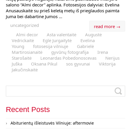
salono “Almi decor” aplinka. Fotosesijos dalyviai: Evelina
Anusauskaitė su prieš keletą metų iš prieglaudos paimta
Juma bei dabartine Jumos ...
uncategorized
read more →
Almi decor
Asta valentaitė
Augustė
Vedrickaitė
Eglė Jurgaitytė
Evelina
Young
fotosesija vilniuje
Gabrielė
Martirosianaitė
gyvūnų fotografija
Irena
Starošaitė
Leonardas Pobedonoscevas
Nerijus
Juška
Oksana Pikul
sos gyvunai
Viktorija
Jakučinskaitė
Recent Posts
Abiturientų išleistuvės Vilniuje: aftermovie