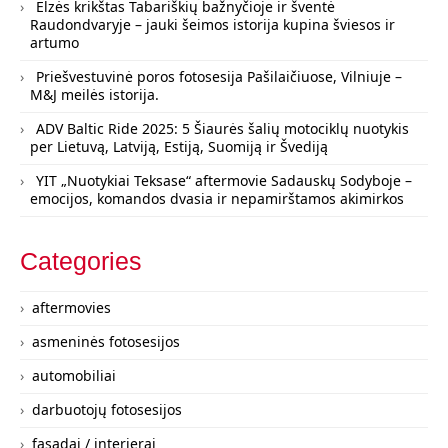
Elzės krikštas Tabariškių bažnyčioje ir šventė
Raudondvaryje – jauki šeimos istorija kupina šviesos ir
artumo
Priešvestuvinė poros fotosesija Pašilaičiuose, Vilniuje –
M&J meilės istorija.
ADV Baltic Ride 2025: 5 Šiaurės šalių motociklų nuotykis
per Lietuvą, Latviją, Estiją, Suomiją ir Švediją
YIT „Nuotykiai Teksase“ aftermovie Sadauskų Sodyboje –
emocijos, komandos dvasia ir nepamirštamos akimirkos
Categories
aftermovies
asmeninės fotosesijos
automobiliai
darbuotojų fotosesijos
fasadai / interjerai