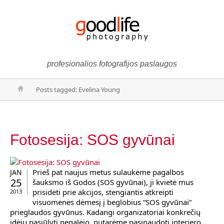
profesionalios fotografijos paslaugos
Posts tagged: Evelina Young
Fotosesija: SOS gyvūnai
Prieš pat naujus metus sulaukėme pagalbos
JAN
25
šauksmo iš Godos (SOS gyvūnai), ji kvietė mus
prisidėti prie akcijos, stengiantis atkreipti
2013
visuomenės dėmesį į beglobius “SOS gyvūnai”
prieglaudos gyvūnus. Kadangi organizatoriai konkrečių
idėjų pasiūlyti negalėjo, nutarėme pasinaudoti interjero