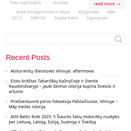
foto reportažas
·
muzika
read more →
Aistė Smilgevičiūtė ir Skylė
Kūlgrinda
MJR-
2012
MJR-XV
Svjata Vatra
Ugniavijas
Recent Posts
Abiturientų išleistuvės Vilniuje: aftermovie
Elzės krikštas Tabariškių bažnyčioje ir šventė
Raudondvaryje – jauki šeimos istorija kupina šviesos ir
artumo
Priešvestuvinė poros fotosesija Pašilaičiuose, Vilniuje –
M&J meilės istorija.
ADV Baltic Ride 2025: 5 Šiaurės šalių motociklų nuotykis
per Lietuvą, Latviją, Estiją, Suomiją ir Švediją