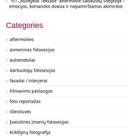
YIT „Nuotykiai Teksase“ aftermovie Sadauskų Sodyboje –
emocijos, komandos dvasia ir nepamirštamos akimirkos
Categories
aftermovies
asmeninės fotosesijos
automobiliai
darbuotojų fotosesijos
fasadai / interjerai
Filmavimo paslaugos
foto reportažas
išleistuvės
Įvaizdinės įmonių fotosesijos
krikštynų fotografija