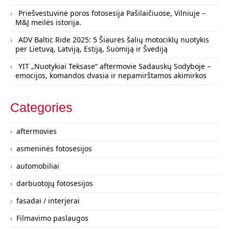
Priešvestuvinė poros fotosesija Pašilaičiuose, Vilniuje –
M&J meilės istorija.
ADV Baltic Ride 2025: 5 Šiaurės šalių motociklų nuotykis
per Lietuvą, Latviją, Estiją, Suomiją ir Švediją
YIT „Nuotykiai Teksase“ aftermovie Sadauskų Sodyboje –
emocijos, komandos dvasia ir nepamirštamos akimirkos
Categories
aftermovies
asmeninės fotosesijos
automobiliai
darbuotojų fotosesijos
fasadai / interjerai
Filmavimo paslaugos