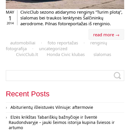
CivicClub sezono atidarymo renginys “Turim plotą”,
MAY
1
slalomas bei traukos lenktynės Šalčininkų
aerodrome. Pilnas fotoreportažas iš renginio.
2014
read more →
automobiliai
·
foto reportažas
·
renginių
fotografija
·
uncategorized
CivicClub.lt
Honda Civic klubas
slalomas
Recent Posts
Abiturientų išleistuvės Vilniuje: aftermovie
Elzės krikštas Tabariškių bažnyčioje ir šventė
Raudondvaryje – jauki šeimos istorija kupina šviesos ir
artumo