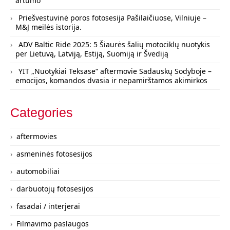
artumo
Priešvestuvinė poros fotosesija Pašilaičiuose, Vilniuje –
M&J meilės istorija.
ADV Baltic Ride 2025: 5 Šiaurės šalių motociklų nuotykis
per Lietuvą, Latviją, Estiją, Suomiją ir Švediją
YIT „Nuotykiai Teksase“ aftermovie Sadauskų Sodyboje –
emocijos, komandos dvasia ir nepamirštamos akimirkos
Categories
aftermovies
asmeninės fotosesijos
automobiliai
darbuotojų fotosesijos
fasadai / interjerai
Filmavimo paslaugos