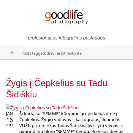
profesionalios fotografijos paslaugos
Posts tagged: drevinė bitininkystė
Žygis į Čepkelius su Tadu
Šidiškiu
Šį kartą su “SEMME” kūrybine grupe keliavome į
JAN
16
Čepkelius. Žygio vadovas – kartografas, ilgametis
VUŽK pirmininkas Tadas Šidiškis. Jis ir yra vienas iš
2013
pagrindinių filmo “SEMME” herojų. Po visos dienos