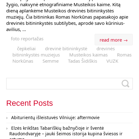
žygio, nakvynė etnografiniame Musteikos kaime. Kitą
dieną aplankėme Musteikos drevinės bitininkystės
muziejų. Čia bitininkas Romas Norkūnas papasakojo apie
drevinės bitininkystės subtilybes, aprodė savo kūrinius-
avilius, ...
foto reportažas
read more →
čepkeliai
drevinė bitininkystė
drevinės
bitininkystės muziejus
Musteikos kaimas
Romas
Norkūnas
Semme
Tadas Šidiškis
VUZK
Recent Posts
Abiturientų išleistuvės Vilniuje: aftermovie
Elzės krikštas Tabariškių bažnyčioje ir šventė
Raudondvaryje – jauki šeimos istorija kupina šviesos ir