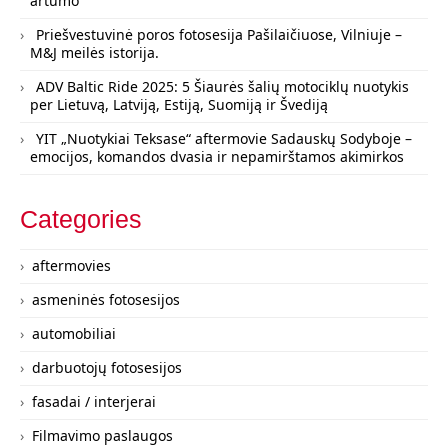
artumo
Priešvestuvinė poros fotosesija Pašilaičiuose, Vilniuje –
M&J meilės istorija.
ADV Baltic Ride 2025: 5 Šiaurės šalių motociklų nuotykis
per Lietuvą, Latviją, Estiją, Suomiją ir Švediją
YIT „Nuotykiai Teksase“ aftermovie Sadauskų Sodyboje –
emocijos, komandos dvasia ir nepamirštamos akimirkos
Categories
aftermovies
asmeninės fotosesijos
automobiliai
darbuotojų fotosesijos
fasadai / interjerai
Filmavimo paslaugos