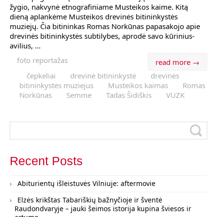
žygio, nakvynė etnografiniame Musteikos kaime. Kitą
dieną aplankėme Musteikos drevinės bitininkystės
muziejų. Čia bitininkas Romas Norkūnas papasakojo apie
drevinės bitininkystės subtilybes, aprodė savo kūrinius-
avilius, ...
foto reportažas
read more →
čepkeliai
drevinė bitininkystė
drevinės
bitininkystės muziejus
Musteikos kaimas
Romas
Norkūnas
Semme
Tadas Šidiškis
VUZK
Recent Posts
Abiturientų išleistuvės Vilniuje: aftermovie
Elzės krikštas Tabariškių bažnyčioje ir šventė
Raudondvaryje – jauki šeimos istorija kupina šviesos ir