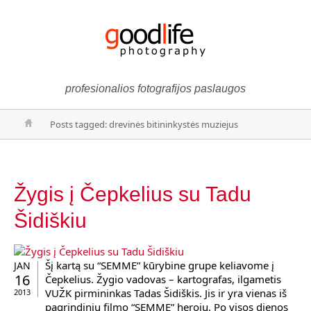
profesionalios fotografijos paslaugos
Posts tagged: drevinės bitininkystės muziejus
Žygis į Čepkelius su Tadu
Šidiškiu
Šį kartą su “SEMME” kūrybine grupe keliavome į
JAN
16
Čepkelius. Žygio vadovas – kartografas, ilgametis
VUŽK pirmininkas Tadas Šidiškis. Jis ir yra vienas iš
2013
pagrindinių filmo “SEMME” herojų. Po visos dienos