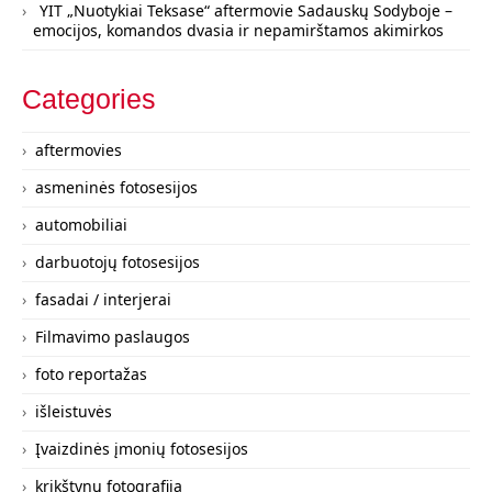
YIT „Nuotykiai Teksase“ aftermovie Sadauskų Sodyboje –
emocijos, komandos dvasia ir nepamirštamos akimirkos
Categories
aftermovies
asmeninės fotosesijos
automobiliai
darbuotojų fotosesijos
fasadai / interjerai
Filmavimo paslaugos
foto reportažas
išleistuvės
Įvaizdinės įmonių fotosesijos
krikštynų fotografija