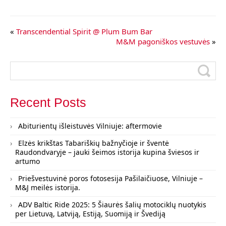
«
Transcendential Spirit @ Plum Bum Bar
M&M pagoniškos vestuvės
»
Recent Posts
Abiturientų išleistuvės Vilniuje: aftermovie
Elzės krikštas Tabariškių bažnyčioje ir šventė
Raudondvaryje – jauki šeimos istorija kupina šviesos ir
artumo
Priešvestuvinė poros fotosesija Pašilaičiuose, Vilniuje –
M&J meilės istorija.
ADV Baltic Ride 2025: 5 Šiaurės šalių motociklų nuotykis
per Lietuvą, Latviją, Estiją, Suomiją ir Švediją