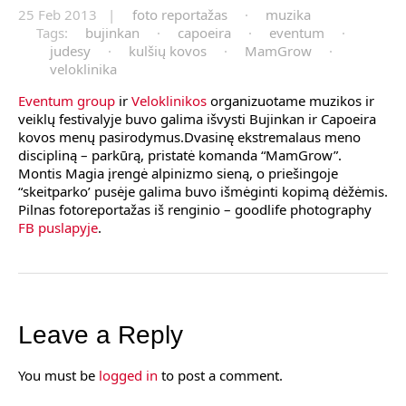
25 Feb 2013 |
foto reportažas
·
muzika
Tags:
bujinkan
·
capoeira
·
eventum
·
judesy
·
kulšių kovos
·
MamGrow
·
veloklinika
Eventum group
ir
Veloklinikos
organizuotame muzikos ir
veiklų festivalyje buvo galima išvysti Bujinkan ir Capoeira
kovos menų pasirodymus.Dvasinę ekstremalaus meno
discipliną – parkūrą, pristatė komanda “MamGrow”.
Montis Magia įrengė alpinizmo sieną, o priešingoje
“skeitparko’ pusėje galima buvo išmėginti kopimą dėžėmis.
Pilnas fotoreportažas iš renginio – goodlife photography
FB puslapyje
.
Leave a Reply
You must be
logged in
to post a comment.