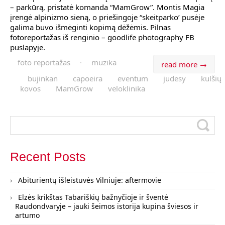
– parkūrą, pristatė komanda “MamGrow”. Montis Magia
įrengė alpinizmo sieną, o priešingoje “skeitparko’ pusėje
galima buvo išmėginti kopimą dėžėmis. Pilnas
fotoreportažas iš renginio – goodlife photography FB
puslapyje.
foto reportažas
·
muzika
read more →
bujinkan
capoeira
eventum
judesy
kulšių
kovos
MamGrow
veloklinika
Recent Posts
Abiturientų išleistuvės Vilniuje: aftermovie
Elzės krikštas Tabariškių bažnyčioje ir šventė
Raudondvaryje – jauki šeimos istorija kupina šviesos ir
artumo