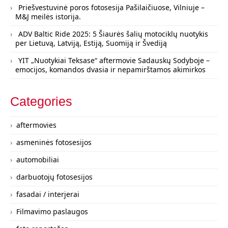
Priešvestuvinė poros fotosesija Pašilaičiuose, Vilniuje –
M&J meilės istorija.
ADV Baltic Ride 2025: 5 Šiaurės šalių motociklų nuotykis
per Lietuvą, Latviją, Estiją, Suomiją ir Švediją
YIT „Nuotykiai Teksase“ aftermovie Sadauskų Sodyboje –
emocijos, komandos dvasia ir nepamirštamos akimirkos
Categories
aftermovies
asmeninės fotosesijos
automobiliai
darbuotojų fotosesijos
fasadai / interjerai
Filmavimo paslaugos