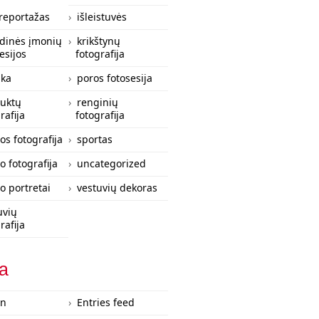
 reportažas
išleistuvės
zdinės įmonių
krikštynų
esijos
fotografija
ka
poros fotosesija
uktų
renginių
rafija
fotografija
os fotografija
sportas
o fotografija
uncategorized
lo portretai
vestuvių dekoras
uvių
rafija
a
in
Entries feed