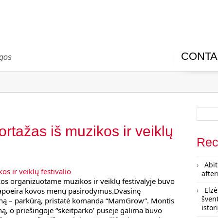
CONTA
ugos
ortažas iš muzikos ir veiklų
Rec
Abit
afte
os organizuotame muzikos ir veiklų festivalyje buvo
Elzė
 Capoeira kovos menų pasirodymus.Dvasinę
šven
iną – parkūrą, pristatė komanda “MamGrow”. Montis
istor
ą, o priešingoje “skeitparko’ pusėje galima buvo