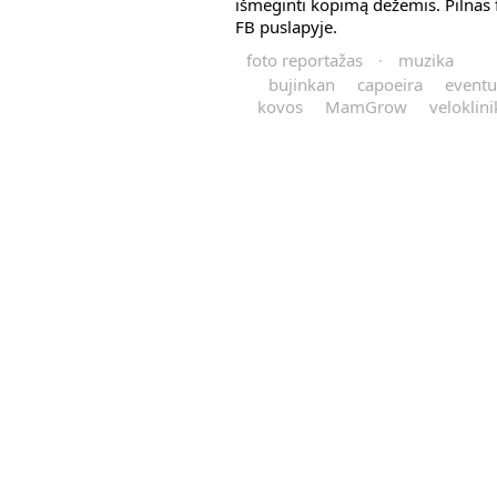
išmėginti kopimą dėžėmis. Pilnas 
FB puslapyje.
foto reportažas
·
muzika
bujinkan
capoeira
event
kovos
MamGrow
veloklini