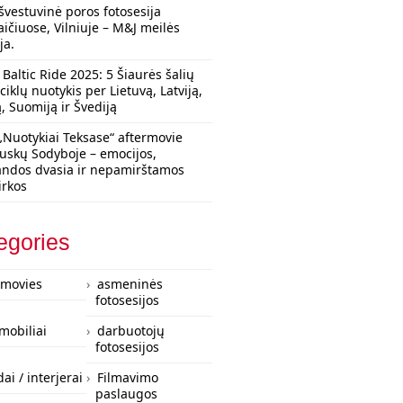
švestuvinė poros fotosesija
aičiuose, Vilniuje – M&J meilės
ja.
Baltic Ride 2025: 5 Šiaurės šalių
iklų nuotykis per Lietuvą, Latviją,
ą, Suomiją ir Švediją
„Nuotykiai Teksase“ aftermovie
uskų Sodyboje – emocijos,
ndos dvasia ir nepamirštamos
irkos
egories
rmovies
asmeninės
fotosesijos
mobiliai
darbuotojų
fotosesijos
ai / interjerai
Filmavimo
paslaugos