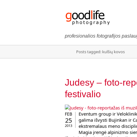
profesionalios fotografijos pasla
Posts tagged: kulšių kovos
Judesy – foto-rep
festivalio
Eventum group ir Veloklinik
FEB
25
galima išvysti Bujinkan ir
ekstremalaus meno discipl
2013
Magia įrengė alpinizmo sien