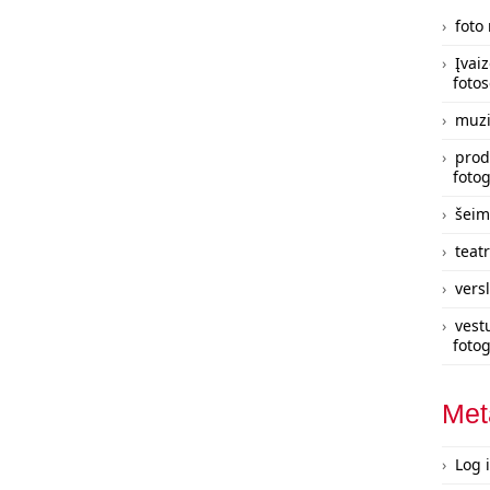
foto
Įvai
fotos
muzi
prod
fotog
šeim
teatr
vers
vest
fotog
Met
Log 