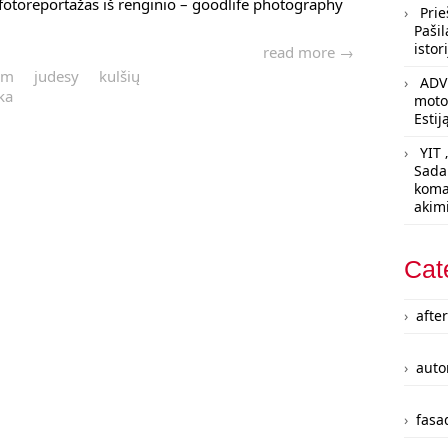
fotoreportažas iš renginio – goodlife photography
Prie
Pašil
istori
read more →
um
judesy
kulšių
ADV 
ka
motoc
Estij
YIT 
Sada
koma
akim
Cat
afte
auto
fasad