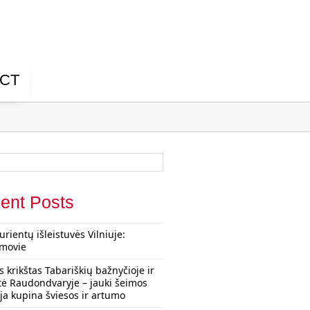
CT
ent Posts
urientų išleistuvės Vilniuje:
rmovie
s krikštas Tabariškių bažnyčioje ir
tė Raudondvaryje – jauki šeimos
ija kupina šviesos ir artumo