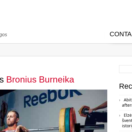
CONTA
ugos
is
Bronius Burneika
Rec
Abit
afte
Elzė
šven
istor