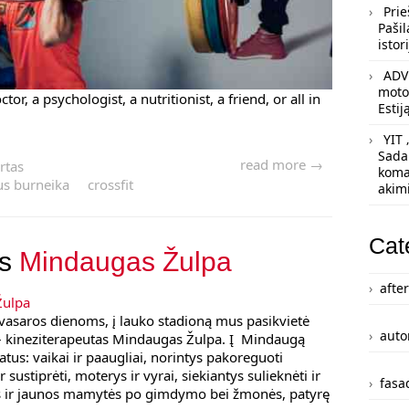
Prie
Pašil
istori
ADV 
motoc
tor, a psychologist, a nutritionist, a friend, or all in
Estij
YIT 
Sada
read more →
rtas
koma
us burneika
crossfit
akim
Cat
is
Mindaugas Žulpa
afte
vasaros dienoms, į lauko stadioną mus pasikvietė
auto
– kineziterapeutas Mindaugas Žulpa. Į Mindaugą
atus: vaikai ir paaugliai, norintys pakoreguoti
r sustiprėti, moterys ir vyrai, siekiantys sulieknėti ir
fasad
ios ir jaunos mamytės po gimdymo bei žmonės, patyrę