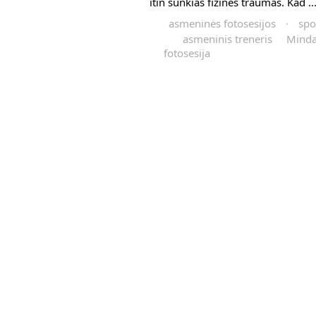
itin sunkias fizines traumas. Kad ..
asmeninės fotosesijos
·
spo
asmeninis treneris
Minda
fotosesija