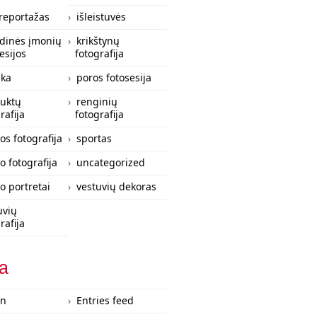
 reportažas
išleistuvės
zdinės įmonių
krikštynų
esijos
fotografija
ka
poros fotosesija
uktų
renginių
rafija
fotografija
os fotografija
sportas
o fotografija
uncategorized
lo portretai
vestuvių dekoras
uvių
rafija
ta
in
Entries feed