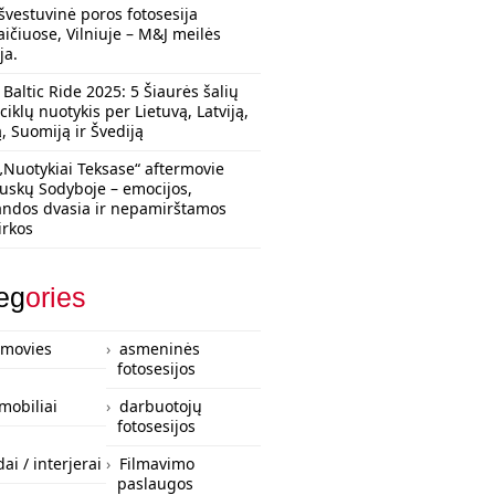
švestuvinė poros fotosesija
aičiuose, Vilniuje – M&J meilės
ja.
Baltic Ride 2025: 5 Šiaurės šalių
iklų nuotykis per Lietuvą, Latviją,
ą, Suomiją ir Švediją
„Nuotykiai Teksase“ aftermovie
uskų Sodyboje – emocijos,
ndos dvasia ir nepamirštamos
irkos
eg
ories
rmovies
asmeninės
fotosesijos
mobiliai
darbuotojų
fotosesijos
ai / interjerai
Filmavimo
paslaugos