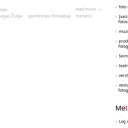
.
foto
read more →
rtas
ugas Žulpa
sportininko fotosesija
trenerio
Įvai
fotos
muzi
prod
fotog
šeim
teatr
vers
vest
fotog
Me
Log 