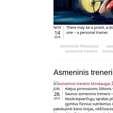
There may be a priest, a doc
NOV
14
one – a personal trainer.
2014
asmeninės fotosesijos
·
spo
asmeninis treneris
broni
Asmeninis trener
Atėjus pirmosioms šiltoms 
JUN
26
šaunus asmeninis treneris 
besikreipiančiųjų sąrašas pl
2014
įgimtus fizinius sutrikimus i
patobulinti kūno linijas, nėščios