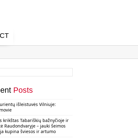
CT
ent
Posts
urientų išleistuvės Vilniuje:
rmovie
s krikštas Tabariškių bažnyčioje ir
tė Raudondvaryje – jauki šeimos
ija kupina šviesos ir artumo