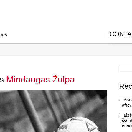
CONTA
ugos
is
Mindaugas Žulpa
Rec
Abit
afte
Elzė
šven
istor