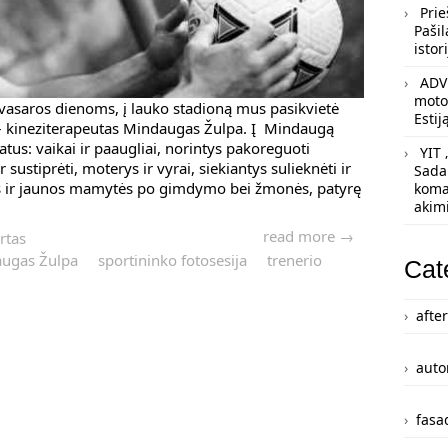
Prie
Pašil
istori
ADV 
motoc
vasaros dienoms, į lauko stadioną mus pasikvietė
Estij
– kineziterapeutas Mindaugas Žulpa. Į Mindaugą
atus: vaikai ir paaugliai, norintys pakoreguoti
YIT 
r sustiprėti, moterys ir vyrai, siekiantys sulieknėti ir
Sada
ios ir jaunos mamytės po gimdymo bei žmonės, patyrę
koma
akim
.
read more →
rtas
ugas Žulpa
sportininko fotosesija
trenerio
Cat
afte
auto
fasad