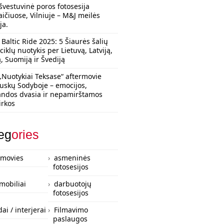
švestuvinė poros fotosesija
aičiuose, Vilniuje – M&J meilės
ja.
Baltic Ride 2025: 5 Šiaurės šalių
iklų nuotykis per Lietuvą, Latviją,
ą, Suomiją ir Švediją
„Nuotykiai Teksase“ aftermovie
uskų Sodyboje – emocijos,
ndos dvasia ir nepamirštamos
irkos
eg
ories
rmovies
asmeninės
fotosesijos
mobiliai
darbuotojų
fotosesijos
ai / interjerai
Filmavimo
paslaugos