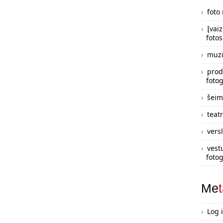
foto
Įvai
fotos
muzi
prod
fotog
šeim
teatr
vers
vest
fotog
Me
Log 