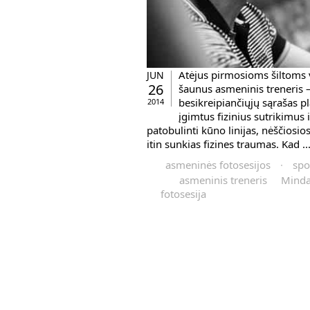
Atėjus pirmosioms šiltoms 
JUN
26
šaunus asmeninis treneris 
besikreipiančiųjų sąrašas pl
2014
įgimtus fizinius sutrikimus i
patobulinti kūno linijas, nėščios
itin sunkias fizines traumas. Kad ..
asmeninės fotosesijos
·
spo
asmeninis treneris
Minda
fotosesija