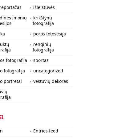
 reportažas
išleistuvės
zdinės įmonių
krikštynų
esijos
fotografija
ka
poros fotosesija
uktų
renginių
rafija
fotografija
os fotografija
sportas
o fotografija
uncategorized
lo portretai
vestuvių dekoras
uvių
rafija
ta
in
Entries feed