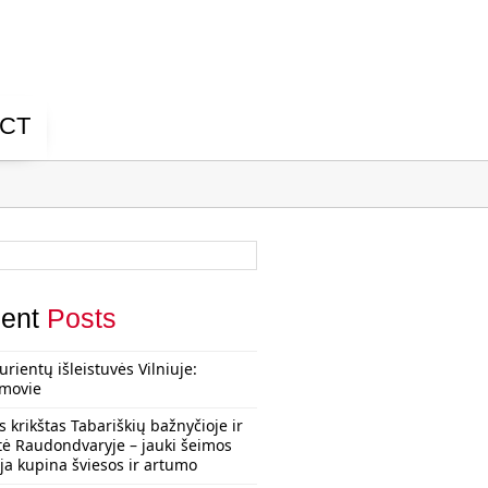
CT
ent
Posts
urientų išleistuvės Vilniuje:
rmovie
s krikštas Tabariškių bažnyčioje ir
tė Raudondvaryje – jauki šeimos
ija kupina šviesos ir artumo